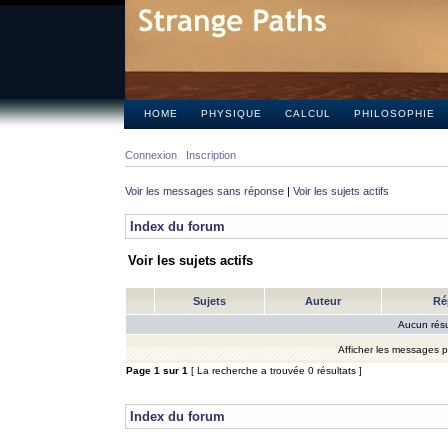
HOME
PHYSIQUE
CALCUL
PHILOSOPHIE
Connexion
Inscription
Voir les messages sans réponse
|
Voir les sujets actifs
Index du forum
Voir les sujets actifs
Sujets
Auteur
Ré
Aucun résu
Afficher les messages 
Page
1
sur
1
[ La recherche a trouvée 0 résultats ]
Index du forum