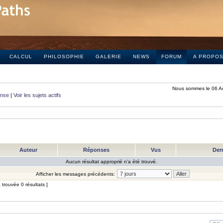
CALCUL
PHILOSOPHIE
GALERIE
NEWS
FORUM
A PROPO
Nous sommes le 06 A
onse
|
Voir les sujets actifs
Auteur
Réponses
Vus
Der
Aucun résultat approprié n’a été trouvé.
Afficher les messages précédents:
trouvée 0 résultats ]