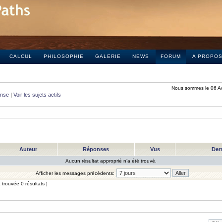
CALCUL
PHILOSOPHIE
GALERIE
NEWS
FORUM
A PROPO
Nous sommes le 06 A
onse
|
Voir les sujets actifs
Auteur
Réponses
Vus
Der
Aucun résultat approprié n’a été trouvé.
Afficher les messages précédents:
trouvée 0 résultats ]