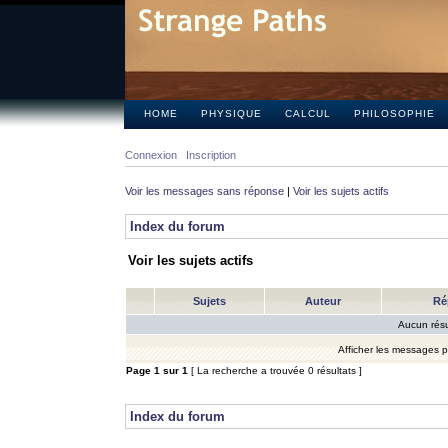
HOME
PHYSIQUE
CALCUL
PHILOSOPHIE
Connexion
Inscription
Voir les messages sans réponse
|
Voir les sujets actifs
Index du forum
Voir les sujets actifs
Sujets
Auteur
Ré
Aucun résu
Afficher les messages 
Page
1
sur
1
[ La recherche a trouvée 0 résultats ]
Index du forum