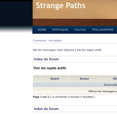
HOME
PHYSIQUE
CALCUL
PHILOSOPHIE
Connexion
Inscription
Voir les messages sans réponse
|
Voir les sujets actifs
Index du forum
Voir les sujets actifs
Sujets
Auteur
Ré
Aucun résu
Afficher les messages 
Page
1
sur
1
[ La recherche a trouvée 0 résultats ]
Index du forum