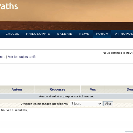
CALCUL
PHILOSOPHIE
GALERIE
NEWS
FORUM
A PROPO
Nous sommes le 05 A
onse
|
Voir les sujets actifs
Auteur
Réponses
Vus
Der
Aucun résultat approprié n’a été trouvé.
Afficher les messages précédents:
trouvée 0 résultats ]