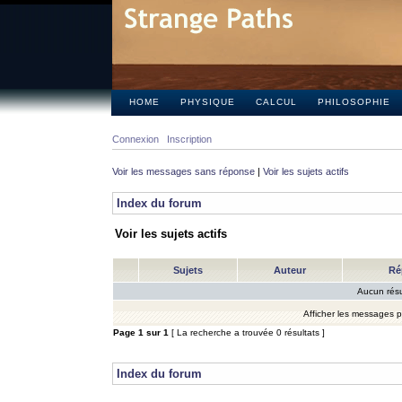
HOME
PHYSIQUE
CALCUL
PHILOSOPHIE
Connexion
Inscription
Voir les messages sans réponse
|
Voir les sujets actifs
Index du forum
Voir les sujets actifs
Sujets
Auteur
Ré
Aucun résu
Afficher les messages 
Page
1
sur
1
[ La recherche a trouvée 0 résultats ]
Index du forum