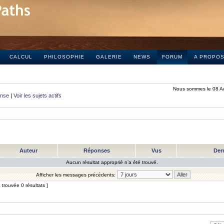
CALCUL
PHILOSOPHIE
GALERIE
NEWS
FORUM
A PROPO
Nous sommes le 08 A
onse
|
Voir les sujets actifs
Auteur
Réponses
Vus
Der
Aucun résultat approprié n’a été trouvé.
Afficher les messages précédents:
trouvée 0 résultats ]