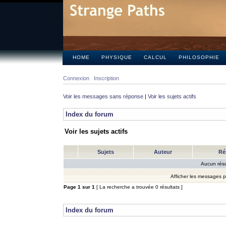
HOME
PHYSIQUE
CALCUL
PHILOSOPHIE
Connexion
Inscription
Voir les messages sans réponse
|
Voir les sujets actifs
Index du forum
Voir les sujets actifs
Sujets
Auteur
Ré
Aucun résu
Afficher les messages 
Page
1
sur
1
[ La recherche a trouvée 0 résultats ]
Index du forum