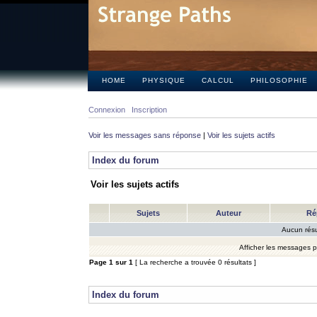
HOME
PHYSIQUE
CALCUL
PHILOSOPHIE
Connexion
Inscription
Voir les messages sans réponse
|
Voir les sujets actifs
Index du forum
Voir les sujets actifs
Sujets
Auteur
Ré
Aucun résu
Afficher les messages 
Page
1
sur
1
[ La recherche a trouvée 0 résultats ]
Index du forum