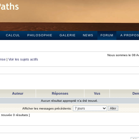
CALCUL
PHILOSOPHIE
GALERIE
NEWS
FORUM
A PROPO
Nous sommes le 08 A
onse
|
Voir les sujets actifs
Auteur
Réponses
Vus
Der
Aucun résultat approprié n’a été trouvé.
Afficher les messages précédents:
trouvée 0 résultats ]