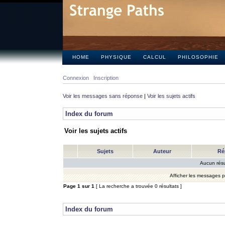
HOME
PHYSIQUE
CALCUL
PHILOSOPHIE
Connexion
Inscription
Voir les messages sans réponse
|
Voir les sujets actifs
Index du forum
Voir les sujets actifs
Sujets
Auteur
Ré
Aucun résu
Afficher les messages 
Page
1
sur
1
[ La recherche a trouvée 0 résultats ]
Index du forum