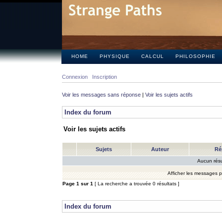
HOME
PHYSIQUE
CALCUL
PHILOSOPHIE
Connexion
Inscription
Voir les messages sans réponse
|
Voir les sujets actifs
Index du forum
Voir les sujets actifs
Sujets
Auteur
Ré
Aucun résu
Afficher les messages 
Page
1
sur
1
[ La recherche a trouvée 0 résultats ]
Index du forum