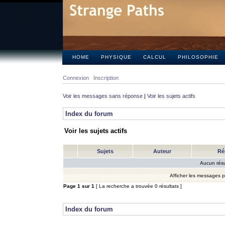
HOME
PHYSIQUE
CALCUL
PHILOSOPHIE
Connexion
Inscription
Voir les messages sans réponse
|
Voir les sujets actifs
Index du forum
Voir les sujets actifs
Sujets
Auteur
Ré
Aucun résu
Afficher les messages 
Page
1
sur
1
[ La recherche a trouvée 0 résultats ]
Index du forum