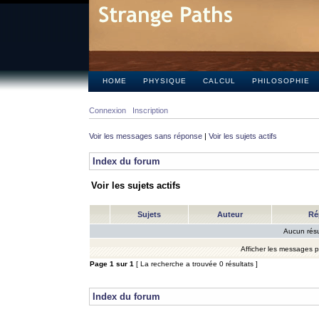
HOME
PHYSIQUE
CALCUL
PHILOSOPHIE
Connexion
Inscription
Voir les messages sans réponse
|
Voir les sujets actifs
Index du forum
Voir les sujets actifs
Sujets
Auteur
Ré
Aucun résu
Afficher les messages 
Page
1
sur
1
[ La recherche a trouvée 0 résultats ]
Index du forum