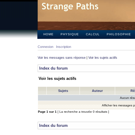
HOME
PHYSIQUE
CALCUL
PHILOSOPHIE
Connexion
Inscription
Voir les messages sans réponse
|
Voir les sujets actifs
Index du forum
Voir les sujets actifs
Sujets
Auteur
Ré
Aucun résu
Afficher les messages 
Page
1
sur
1
[ La recherche a trouvée 0 résultats ]
Index du forum