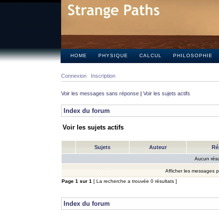
HOME
PHYSIQUE
CALCUL
PHILOSOPHIE
Connexion
Inscription
Voir les messages sans réponse
|
Voir les sujets actifs
Index du forum
Voir les sujets actifs
Sujets
Auteur
Ré
Aucun résu
Afficher les messages 
Page
1
sur
1
[ La recherche a trouvée 0 résultats ]
Index du forum