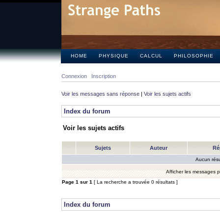
HOME
PHYSIQUE
CALCUL
PHILOSOPHIE
Connexion
Inscription
Voir les messages sans réponse
|
Voir les sujets actifs
Index du forum
Voir les sujets actifs
Sujets
Auteur
Ré
Aucun résu
Afficher les messages 
Page
1
sur
1
[ La recherche a trouvée 0 résultats ]
Index du forum