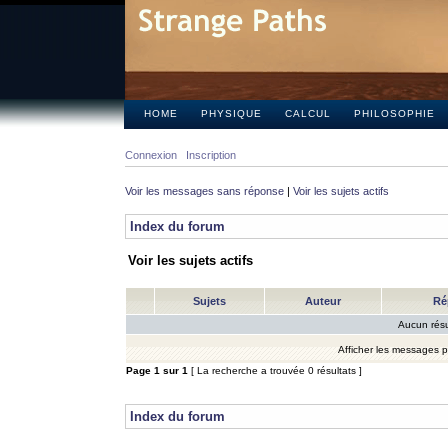
HOME
PHYSIQUE
CALCUL
PHILOSOPHIE
Connexion
Inscription
Voir les messages sans réponse
|
Voir les sujets actifs
Index du forum
Voir les sujets actifs
Sujets
Auteur
Ré
Aucun résu
Afficher les messages 
Page
1
sur
1
[ La recherche a trouvée 0 résultats ]
Index du forum