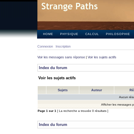
HOME
PHYSIQUE
CALCUL
PHILOSOPHIE
Connexion
Inscription
Voir les messages sans réponse
|
Voir les sujets actifs
Index du forum
Voir les sujets actifs
Sujets
Auteur
Ré
Aucun résu
Afficher les messages 
Page
1
sur
1
[ La recherche a trouvée 0 résultats ]
Index du forum