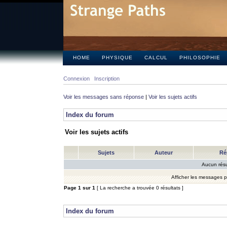
HOME
PHYSIQUE
CALCUL
PHILOSOPHIE
Connexion
Inscription
Voir les messages sans réponse
|
Voir les sujets actifs
Index du forum
Voir les sujets actifs
Sujets
Auteur
Ré
Aucun résu
Afficher les messages 
Page
1
sur
1
[ La recherche a trouvée 0 résultats ]
Index du forum