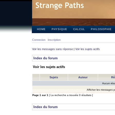
HOME
PHYSIQUE
CALCUL
PHILOSOPHIE
Connexion
Inscription
Voir les messages sans réponse
|
Voir les sujets actifs
Index du forum
Voir les sujets actifs
Sujets
Auteur
Ré
Aucun résu
Afficher les messages 
Page
1
sur
1
[ La recherche a trouvée 0 résultats ]
Index du forum