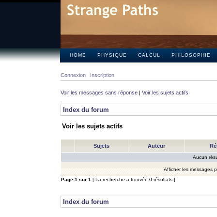
HOME
PHYSIQUE
CALCUL
PHILOSOPHIE
Connexion
Inscription
Voir les messages sans réponse
|
Voir les sujets actifs
Index du forum
Voir les sujets actifs
Sujets
Auteur
Ré
Aucun résu
Afficher les messages 
Page
1
sur
1
[ La recherche a trouvée 0 résultats ]
Index du forum