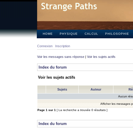
HOME
PHYSIQUE
CALCUL
PHILOSOPHIE
Connexion
Inscription
Voir les messages sans réponse
|
Voir les sujets actifs
Index du forum
Voir les sujets actifs
Sujets
Auteur
Ré
Aucun résu
Afficher les messages 
Page
1
sur
1
[ La recherche a trouvée 0 résultats ]
Index du forum