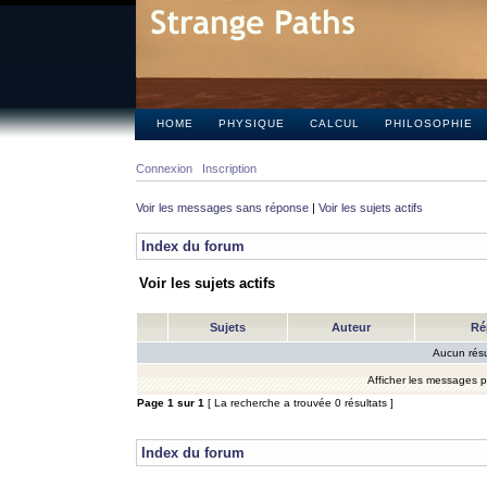
HOME
PHYSIQUE
CALCUL
PHILOSOPHIE
Connexion
Inscription
Voir les messages sans réponse
|
Voir les sujets actifs
Index du forum
Voir les sujets actifs
Sujets
Auteur
Ré
Aucun résu
Afficher les messages 
Page
1
sur
1
[ La recherche a trouvée 0 résultats ]
Index du forum