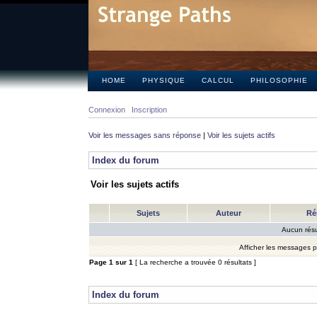
HOME
PHYSIQUE
CALCUL
PHILOSOPHIE
Connexion
Inscription
Voir les messages sans réponse
|
Voir les sujets actifs
Index du forum
Voir les sujets actifs
Sujets
Auteur
Ré
Aucun résu
Afficher les messages 
Page
1
sur
1
[ La recherche a trouvée 0 résultats ]
Index du forum