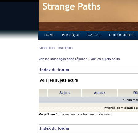
HOME
PHYSIQUE
CALCUL
PHILOSOPHIE
Connexion
Inscription
Voir les messages sans réponse
|
Voir les sujets actifs
Index du forum
Voir les sujets actifs
Sujets
Auteur
Ré
Aucun résu
Afficher les messages 
Page
1
sur
1
[ La recherche a trouvée 0 résultats ]
Index du forum