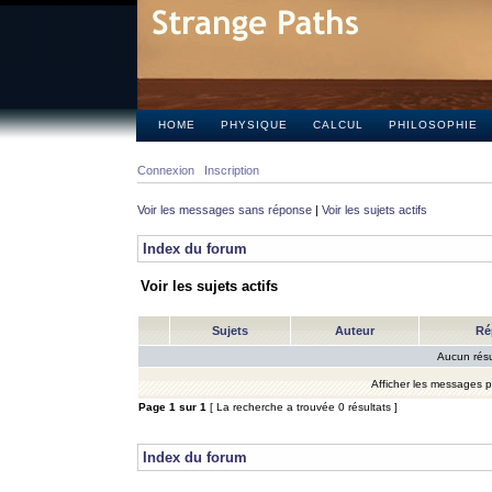
HOME
PHYSIQUE
CALCUL
PHILOSOPHIE
Connexion
Inscription
Voir les messages sans réponse
|
Voir les sujets actifs
Index du forum
Voir les sujets actifs
Sujets
Auteur
Ré
Aucun résu
Afficher les messages 
Page
1
sur
1
[ La recherche a trouvée 0 résultats ]
Index du forum