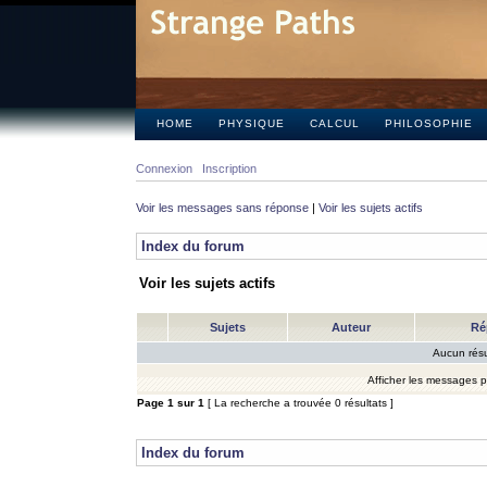
HOME
PHYSIQUE
CALCUL
PHILOSOPHIE
Connexion
Inscription
Voir les messages sans réponse
|
Voir les sujets actifs
Index du forum
Voir les sujets actifs
Sujets
Auteur
Ré
Aucun résu
Afficher les messages 
Page
1
sur
1
[ La recherche a trouvée 0 résultats ]
Index du forum