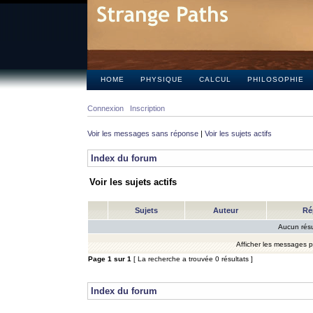
HOME
PHYSIQUE
CALCUL
PHILOSOPHIE
Connexion
Inscription
Voir les messages sans réponse
|
Voir les sujets actifs
Index du forum
Voir les sujets actifs
Sujets
Auteur
Ré
Aucun résu
Afficher les messages 
Page
1
sur
1
[ La recherche a trouvée 0 résultats ]
Index du forum