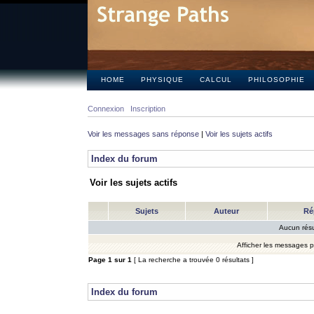
HOME
PHYSIQUE
CALCUL
PHILOSOPHIE
Connexion
Inscription
Voir les messages sans réponse
|
Voir les sujets actifs
Index du forum
Voir les sujets actifs
Sujets
Auteur
Ré
Aucun résu
Afficher les messages 
Page
1
sur
1
[ La recherche a trouvée 0 résultats ]
Index du forum