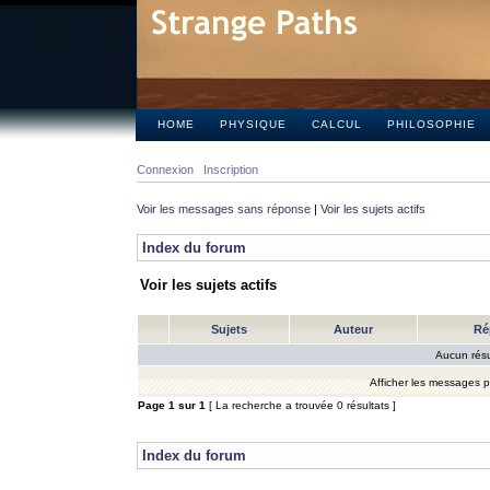
HOME
PHYSIQUE
CALCUL
PHILOSOPHIE
Connexion
Inscription
Voir les messages sans réponse
|
Voir les sujets actifs
Index du forum
Voir les sujets actifs
Sujets
Auteur
Ré
Aucun résu
Afficher les messages 
Page
1
sur
1
[ La recherche a trouvée 0 résultats ]
Index du forum