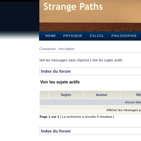
HOME
PHYSIQUE
CALCUL
PHILOSOPHIE
Connexion
Inscription
Voir les messages sans réponse
|
Voir les sujets actifs
Index du forum
Voir les sujets actifs
Sujets
Auteur
Ré
Aucun résu
Afficher les messages 
Page
1
sur
1
[ La recherche a trouvée 0 résultats ]
Index du forum