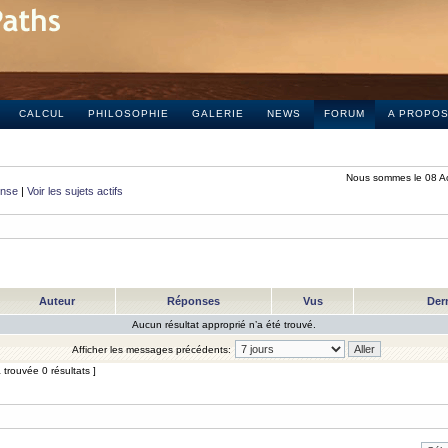
CALCUL
PHILOSOPHIE
GALERIE
NEWS
FORUM
A PROPO
Nous sommes le 08 A
onse
|
Voir les sujets actifs
Auteur
Réponses
Vus
Der
Aucun résultat approprié n’a été trouvé.
Afficher les messages précédents:
trouvée 0 résultats ]