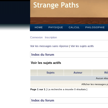
HOME
PHYSIQUE
CALCUL
PHILOSOPHIE
Connexion
Inscription
Voir les messages sans réponse
|
Voir les sujets actifs
Index du forum
Voir les sujets actifs
Sujets
Auteur
Ré
Aucun résu
Afficher les messages 
Page
1
sur
1
[ La recherche a trouvée 0 résultats ]
Index du forum