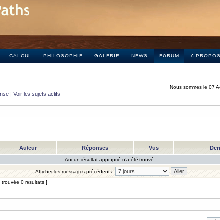
CALCUL
PHILOSOPHIE
GALERIE
NEWS
FORUM
A PROPO
Nous sommes le 07 A
onse
|
Voir les sujets actifs
Auteur
Réponses
Vus
Der
Aucun résultat approprié n’a été trouvé.
Afficher les messages précédents:
trouvée 0 résultats ]