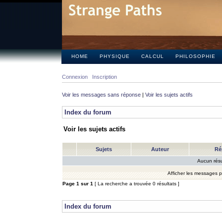
HOME
PHYSIQUE
CALCUL
PHILOSOPHIE
Connexion
Inscription
Voir les messages sans réponse
|
Voir les sujets actifs
Index du forum
Voir les sujets actifs
Sujets
Auteur
Ré
Aucun résu
Afficher les messages 
Page
1
sur
1
[ La recherche a trouvée 0 résultats ]
Index du forum