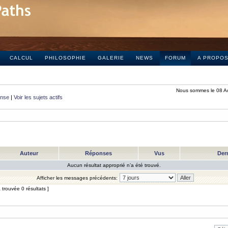
CALCUL
PHILOSOPHIE
GALERIE
NEWS
FORUM
A PROPO
Nous sommes le 08 A
onse
|
Voir les sujets actifs
Auteur
Réponses
Vus
Der
Aucun résultat approprié n’a été trouvé.
Afficher les messages précédents:
trouvée 0 résultats ]