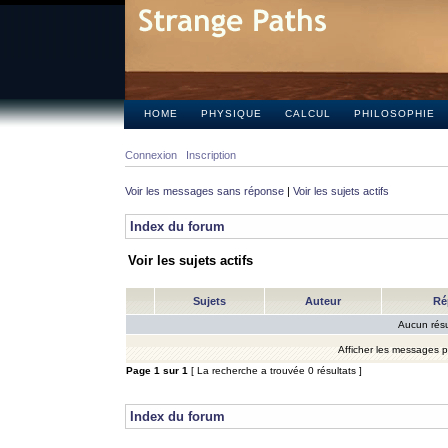
HOME
PHYSIQUE
CALCUL
PHILOSOPHIE
Connexion
Inscription
Voir les messages sans réponse
|
Voir les sujets actifs
Index du forum
Voir les sujets actifs
Sujets
Auteur
Ré
Aucun résu
Afficher les messages 
Page
1
sur
1
[ La recherche a trouvée 0 résultats ]
Index du forum