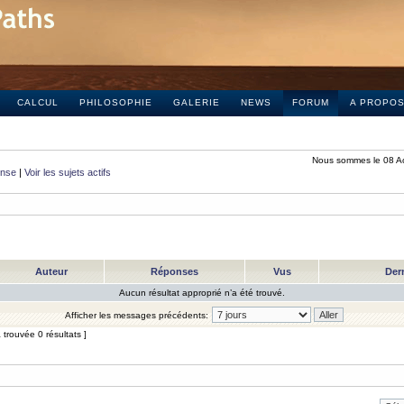
CALCUL
PHILOSOPHIE
GALERIE
NEWS
FORUM
A PROPO
Nous sommes le 08 A
onse
|
Voir les sujets actifs
Auteur
Réponses
Vus
Der
Aucun résultat approprié n’a été trouvé.
Afficher les messages précédents:
trouvée 0 résultats ]