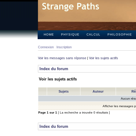
HOME
PHYSIQUE
CALCUL
PHILOSOPHIE
Connexion
Inscription
Voir les messages sans réponse
|
Voir les sujets actifs
Index du forum
Voir les sujets actifs
Sujets
Auteur
Ré
Aucun résu
Afficher les messages 
Page
1
sur
1
[ La recherche a trouvée 0 résultats ]
Index du forum