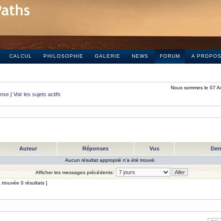
CALCUL
PHILOSOPHIE
GALERIE
NEWS
FORUM
A PROPO
Nous sommes le 07 A
onse
|
Voir les sujets actifs
Auteur
Réponses
Vus
Der
Aucun résultat approprié n’a été trouvé.
Afficher les messages précédents:
trouvée 0 résultats ]