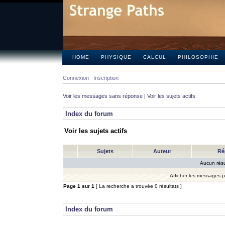
HOME
PHYSIQUE
CALCUL
PHILOSOPHIE
Connexion
Inscription
Voir les messages sans réponse
|
Voir les sujets actifs
Index du forum
Voir les sujets actifs
Sujets
Auteur
Ré
Aucun résu
Afficher les messages 
Page
1
sur
1
[ La recherche a trouvée 0 résultats ]
Index du forum