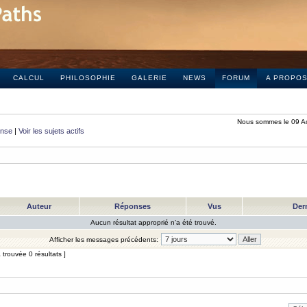
CALCUL
PHILOSOPHIE
GALERIE
NEWS
FORUM
A PROPO
Nous sommes le 09 A
onse
|
Voir les sujets actifs
Auteur
Réponses
Vus
Der
Aucun résultat approprié n’a été trouvé.
Afficher les messages précédents:
trouvée 0 résultats ]