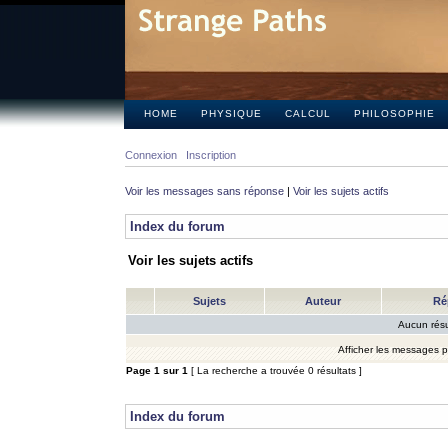
HOME
PHYSIQUE
CALCUL
PHILOSOPHIE
Connexion
Inscription
Voir les messages sans réponse
|
Voir les sujets actifs
Index du forum
Voir les sujets actifs
Sujets
Auteur
Ré
Aucun résu
Afficher les messages 
Page
1
sur
1
[ La recherche a trouvée 0 résultats ]
Index du forum