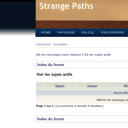
HOME
PHYSIQUE
CALCUL
PHILOSOPHIE
Connexion
Inscription
Voir les messages sans réponse
|
Voir les sujets actifs
Index du forum
Voir les sujets actifs
Sujets
Auteur
Ré
Aucun résu
Afficher les messages 
Page
1
sur
1
[ La recherche a trouvée 0 résultats ]
Index du forum