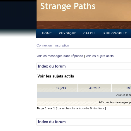
HOME
PHYSIQUE
CALCUL
PHILOSOPHIE
Connexion
Inscription
Voir les messages sans réponse
|
Voir les sujets actifs
Index du forum
Voir les sujets actifs
Sujets
Auteur
Ré
Aucun résu
Afficher les messages 
Page
1
sur
1
[ La recherche a trouvée 0 résultats ]
Index du forum