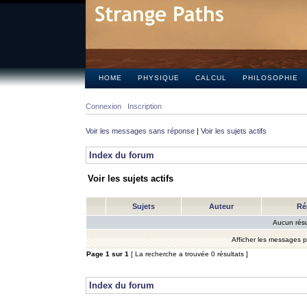
HOME
PHYSIQUE
CALCUL
PHILOSOPHIE
Connexion
Inscription
Voir les messages sans réponse
|
Voir les sujets actifs
Index du forum
Voir les sujets actifs
Sujets
Auteur
Ré
Aucun résu
Afficher les messages 
Page
1
sur
1
[ La recherche a trouvée 0 résultats ]
Index du forum