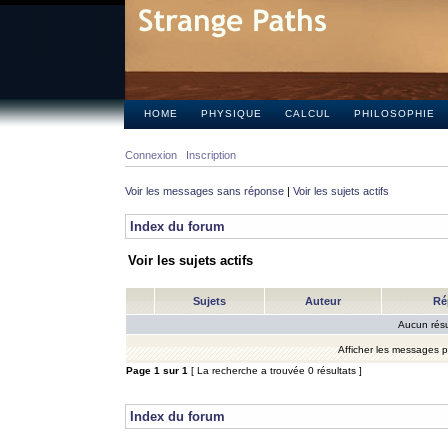
HOME
PHYSIQUE
CALCUL
PHILOSOPHIE
Connexion
Inscription
Voir les messages sans réponse
|
Voir les sujets actifs
Index du forum
Voir les sujets actifs
Sujets
Auteur
Ré
Aucun résu
Afficher les messages 
Page
1
sur
1
[ La recherche a trouvée 0 résultats ]
Index du forum