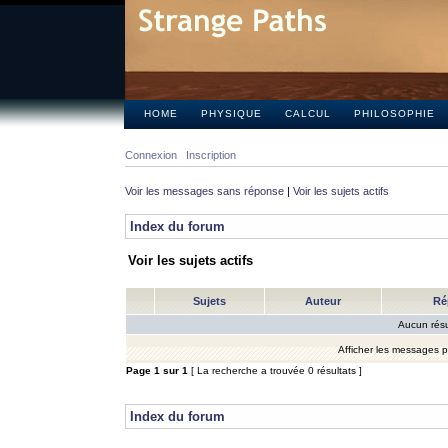
HOME
PHYSIQUE
CALCUL
PHILOSOPHIE
Connexion
Inscription
Voir les messages sans réponse
|
Voir les sujets actifs
Index du forum
Voir les sujets actifs
Sujets
Auteur
Ré
Aucun résu
Afficher les messages 
Page
1
sur
1
[ La recherche a trouvée 0 résultats ]
Index du forum